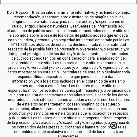
DolarHoy.com ® es un sitio meramente informativo, y no brinda consejo,
recomendación, asesoramiento o invitación de ningún tipo, ni de
ninguna clase o naturaleza, para realizar actos y/u operaciones de
cualquier tipo, clase o naturaleza. Las fuentes de información aquí
citadas son de público acceso. Los cuadros mostrados en este sitio son
elaborados sobre la base de los datos de público acceso que en cada
caso se indica, y constituyen propiedad intelectual amparada por la Ley
N°11.723. Los titulares de este sitio deslindan toda responsabilidad
respecto de la posible falta de precisión y/o veracidad y/o exactitud y/o
integridad y/o vigencia de los datos y/o de las fuentes de información
de público acceso tenidos en consideración para la elaboración del
contenido de este sitio. Los titulares de este sitio no garantizan la
precisión y/o veracidad y/o exactitud y/o integridad y/o vigencia de los
datos mostrados en este sitio. Los titulares de este sitio deslindan toda
responsabilidad respecto del uso que puedan llegar a dar a la
información y/o a los datos incluídos en el contenido de este sitio
quienes accedan a este último. Los titulares de este sitio no se
responabilizan por los eventuales daños patrimoniales y/o perjuicios que
pudieren resultar de decisiones adoptadas sobre la base de los datos
mostrados en este sitio por quienes accedan a este último. Los titulares
de este sitio no mantienen ni poseen ningún tipo de acuerdo,
asociación, alianza o vínculo con los anunciantes que publicitan sus
productos y/o servicios en este sitio más que la locación de espacios
publicitarios. Los titulares de este sitio no se responsabilizan respecto
de la precisión y/o veracidad y/o exactitud y/o integridad y/o vigencia de
los contenidos de las piezas publicitarias o banners, por lo que tales
contenidos son de exclusiva responsabilidad de los respectivos
anunciantes.