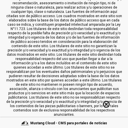
recomendación, asesoramiento o invitación de ningún tipo, ni de
ninguna clase o naturaleza, para realizar actos y/u operaciones de
cualquier tipo, clase o naturaleza. Las fuentes de información aquí
citadas son de público acceso. Los cuadros mostrados en este sitio son
elaborados sobre la base de los datos de público acceso que en cada
caso se indica, y constituyen propiedad intelectual amparada por la Ley
N°11.723. Los titulares de este sitio deslindan toda responsabilidad
respecto de la posible falta de precisión y/o veracidad y/o exactitud y/o
integridad y/o vigencia de los datos y/o de las fuentes de información
de público acceso tenidos en consideración para la elaboración del
contenido de este sitio. Los titulares de este sitio no garantizan la
precisión y/o veracidad y/o exactitud y/o integridad y/o vigencia de los
datos mostrados en este sitio. Los titulares de este sitio deslindan toda
responsabilidad respecto del uso que puedan llegar a dar a la
información y/o a los datos incluídos en el contenido de este sitio
quienes accedan a este último. Los titulares de este sitio no se
responabilizan por los eventuales daños patrimoniales y/o perjuicios que
pudieren resultar de decisiones adoptadas sobre la base de los datos
mostrados en este sitio por quienes accedan a este último. Los titulares
de este sitio no mantienen ni poseen ningún tipo de acuerdo,
asociación, alianza o vínculo con los anunciantes que publicitan sus
productos y/o servicios en este sitio más que la locación de espacios
publicitarios. Los titulares de este sitio no se responsabilizan respecto
de la precisión y/o veracidad y/o exactitud y/o integridad y/o vigencia de
los contenidos de las piezas publicitarias o banners, por lo que tales
contenidos son de exclusiva responsabilidad de los respectivos
anunciantes.
Mustang Cloud - CMS para portales de noticias