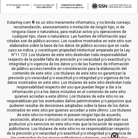
DolarHoy.com ® es un sitio meramente informativo, y no brinda consejo,
recomendación, asesoramiento o invitación de ningún tipo, ni de
ninguna clase o naturaleza, para realizar actos y/u operaciones de
cualquier tipo, clase o naturaleza. Las fuentes de información aquí
citadas son de público acceso. Los cuadros mostrados en este sitio son
elaborados sobre la base de los datos de público acceso que en cada
caso se indica, y constituyen propiedad intelectual amparada por la Ley
N°11.723. Los titulares de este sitio deslindan toda responsabilidad
respecto de la posible falta de precisión y/o veracidad y/o exactitud y/o
integridad y/o vigencia de los datos y/o de las fuentes de información
de público acceso tenidos en consideración para la elaboración del
contenido de este sitio. Los titulares de este sitio no garantizan la
precisión y/o veracidad y/o exactitud y/o integridad y/o vigencia de los
datos mostrados en este sitio. Los titulares de este sitio deslindan toda
responsabilidad respecto del uso que puedan llegar a dar a la
información y/o a los datos incluídos en el contenido de este sitio
quienes accedan a este último. Los titulares de este sitio no se
responabilizan por los eventuales daños patrimoniales y/o perjuicios que
pudieren resultar de decisiones adoptadas sobre la base de los datos
mostrados en este sitio por quienes accedan a este último. Los titulares
de este sitio no mantienen ni poseen ningún tipo de acuerdo,
asociación, alianza o vínculo con los anunciantes que publicitan sus
productos y/o servicios en este sitio más que la locación de espacios
publicitarios. Los titulares de este sitio no se responsabilizan respecto
de la precisión y/o veracidad y/o exactitud y/o integridad y/o vigencia de
los contenidos de las piezas publicitarias o banners, por lo que tales