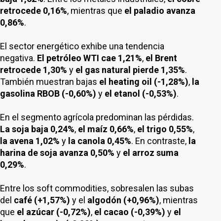
retrocede 0,16%
, mientras que
el paladio avanza
0,86%
.
El sector energético exhibe una tendencia
negativa.
El petróleo WTI cae 1,21%
,
el Brent
retrocede 1,30%
y
el gas natural pierde 1,35%
.
También muestran bajas
el heating oil (-1,28%)
,
la
gasolina RBOB (-0,60%)
y
el etanol (-0,53%)
.
En el segmento agrícola predominan las pérdidas.
La soja baja 0,24%
,
el maíz 0,66%
,
el trigo 0,55%
,
la avena 1,02%
y
la canola 0,45%
. En contraste,
la
harina de soja avanza 0,50%
y
el arroz suma
0,29%
.
Entre los soft commodities, sobresalen las subas
del
café (+1,57%)
y el
algodón (+0,96%)
, mientras
que
el azúcar (-0,72%)
,
el cacao (-0,39%)
y
el