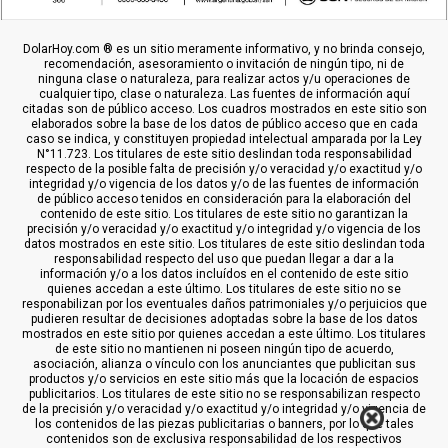
DolarHoy.com ® es un sitio meramente informativo, y no brinda consejo,
recomendación, asesoramiento o invitación de ningún tipo, ni de
ninguna clase o naturaleza, para realizar actos y/u operaciones de
cualquier tipo, clase o naturaleza. Las fuentes de información aquí
citadas son de público acceso. Los cuadros mostrados en este sitio son
elaborados sobre la base de los datos de público acceso que en cada
caso se indica, y constituyen propiedad intelectual amparada por la Ley
N°11.723. Los titulares de este sitio deslindan toda responsabilidad
respecto de la posible falta de precisión y/o veracidad y/o exactitud y/o
integridad y/o vigencia de los datos y/o de las fuentes de información
de público acceso tenidos en consideración para la elaboración del
contenido de este sitio. Los titulares de este sitio no garantizan la
precisión y/o veracidad y/o exactitud y/o integridad y/o vigencia de los
datos mostrados en este sitio. Los titulares de este sitio deslindan toda
responsabilidad respecto del uso que puedan llegar a dar a la
información y/o a los datos incluídos en el contenido de este sitio
quienes accedan a este último. Los titulares de este sitio no se
responabilizan por los eventuales daños patrimoniales y/o perjuicios que
pudieren resultar de decisiones adoptadas sobre la base de los datos
mostrados en este sitio por quienes accedan a este último. Los titulares
de este sitio no mantienen ni poseen ningún tipo de acuerdo,
asociación, alianza o vínculo con los anunciantes que publicitan sus
productos y/o servicios en este sitio más que la locación de espacios
publicitarios. Los titulares de este sitio no se responsabilizan respecto
de la precisión y/o veracidad y/o exactitud y/o integridad y/o vigencia de
los contenidos de las piezas publicitarias o banners, por lo que tales
contenidos son de exclusiva responsabilidad de los respectivos