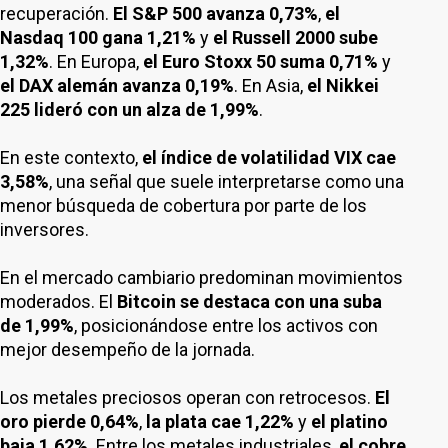
recuperación.
El S&P 500 avanza 0,73%
,
el
Nasdaq 100 gana 1,21%
y
el Russell 2000 sube
1,32%
. En Europa,
el Euro Stoxx 50 suma 0,71%
y
el DAX alemán avanza 0,19%
. En Asia,
el Nikkei
225 lideró con un alza de 1,99%
.
En este contexto,
el índice de volatilidad VIX cae
3,58%
, una señal que suele interpretarse como una
menor búsqueda de cobertura por parte de los
inversores.
En el mercado cambiario predominan movimientos
moderados. El
Bitcoin se destaca con una suba
de 1,99%
, posicionándose entre los activos con
mejor desempeño de la jornada.
Los metales preciosos operan con retrocesos.
El
oro pierde 0,64%
,
la plata cae 1,22%
y
el platino
baja 1,62%
. Entre los metales industriales,
el cobre