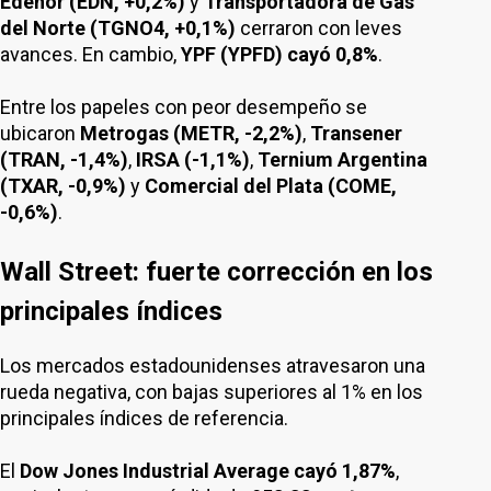
Edenor (EDN, +0,2%)
y
Transportadora de Gas
del Norte (TGNO4, +0,1%)
cerraron con leves
avances. En cambio,
YPF (YPFD) cayó 0,8%
.
Entre los papeles con peor desempeño se
ubicaron
Metrogas (METR, -2,2%)
,
Transener
(TRAN, -1,4%)
,
IRSA (-1,1%)
,
Ternium Argentina
(TXAR, -0,9%)
y
Comercial del Plata (COME,
-0,6%)
.
Wall Street: fuerte corrección en los
principales índices
Los mercados estadounidenses atravesaron una
rueda negativa, con bajas superiores al 1% en los
principales índices de referencia.
El
Dow Jones Industrial Average cayó 1,87%
,