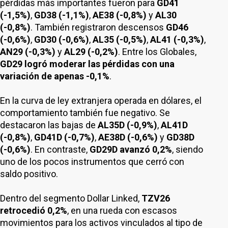
pérdidas más importantes fueron para
GD41
(-1,5%)
,
GD38 (-1,1%)
,
AE38 (-0,8%)
y
AL30
(-0,8%)
. También registraron descensos
GD46
(-0,6%)
,
GD30 (-0,6%)
,
AL35 (-0,5%)
,
AL41 (-0,3%)
,
AN29 (-0,3%)
y
AL29 (-0,2%)
. Entre los Globales,
GD29 logró moderar las pérdidas con una
variación de apenas -0,1%
.
En la curva de ley extranjera operada en dólares, el
comportamiento también fue negativo. Se
destacaron las bajas de
AL35D (-0,9%)
,
AL41D
(-0,8%)
,
GD41D (-0,7%)
,
AE38D (-0,6%)
y
GD38D
(-0,6%)
. En contraste,
GD29D avanzó 0,2%
, siendo
uno de los pocos instrumentos que cerró con
saldo positivo.
Dentro del segmento Dollar Linked,
TZV26
retrocedió 0,2%
, en una rueda con escasos
movimientos para los activos vinculados al tipo de