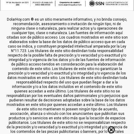
DolarHoy.com ® es un sitio meramente informativo, y no brinda consejo,
recomendación, asesoramiento o invitación de ningún tipo, ni de
ninguna clase o naturaleza, para realizar actos y/u operaciones de
cualquier tipo, clase o naturaleza. Las fuentes de información aquí
citadas son de público acceso. Los cuadros mostrados en este sitio son
elaborados sobre la base de los datos de público acceso que en cada
caso se indica, y constituyen propiedad intelectual amparada por la Ley
N°11.723. Los titulares de este sitio deslindan toda responsabilidad
respecto de la posible falta de precisión y/o veracidad y/o exactitud y/o
integridad y/o vigencia de los datos y/o de las fuentes de información
de público acceso tenidos en consideración para la elaboración del
contenido de este sitio. Los titulares de este sitio no garantizan la
precisión y/o veracidad y/o exactitud y/o integridad y/o vigencia de los
datos mostrados en este sitio. Los titulares de este sitio deslindan toda
responsabilidad respecto del uso que puedan llegar a dar a la
información y/o a los datos incluídos en el contenido de este sitio
quienes accedan a este último. Los titulares de este sitio no se
responabilizan por los eventuales daños patrimoniales y/o perjuicios que
pudieren resultar de decisiones adoptadas sobre la base de los datos
mostrados en este sitio por quienes accedan a este último. Los titulares
de este sitio no mantienen ni poseen ningún tipo de acuerdo,
asociación, alianza o vínculo con los anunciantes que publicitan sus
productos y/o servicios en este sitio más que la locación de espacios
publicitarios. Los titulares de este sitio no se responsabilizan respecto
de la precisión y/o veracidad y/o exactitud y/o integridad y/o vigencia de
los contenidos de las piezas publicitarias o banners, por lo que tales