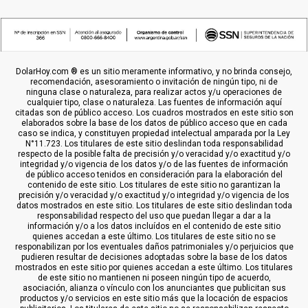
DolarHoy.com ® es un sitio meramente informativo, y no brinda consejo,
recomendación, asesoramiento o invitación de ningún tipo, ni de
ninguna clase o naturaleza, para realizar actos y/u operaciones de
cualquier tipo, clase o naturaleza. Las fuentes de información aquí
citadas son de público acceso. Los cuadros mostrados en este sitio son
elaborados sobre la base de los datos de público acceso que en cada
caso se indica, y constituyen propiedad intelectual amparada por la Ley
N°11.723. Los titulares de este sitio deslindan toda responsabilidad
respecto de la posible falta de precisión y/o veracidad y/o exactitud y/o
integridad y/o vigencia de los datos y/o de las fuentes de información
de público acceso tenidos en consideración para la elaboración del
contenido de este sitio. Los titulares de este sitio no garantizan la
precisión y/o veracidad y/o exactitud y/o integridad y/o vigencia de los
datos mostrados en este sitio. Los titulares de este sitio deslindan toda
responsabilidad respecto del uso que puedan llegar a dar a la
información y/o a los datos incluídos en el contenido de este sitio
quienes accedan a este último. Los titulares de este sitio no se
responabilizan por los eventuales daños patrimoniales y/o perjuicios que
pudieren resultar de decisiones adoptadas sobre la base de los datos
mostrados en este sitio por quienes accedan a este último. Los titulares
de este sitio no mantienen ni poseen ningún tipo de acuerdo,
asociación, alianza o vínculo con los anunciantes que publicitan sus
productos y/o servicios en este sitio más que la locación de espacios