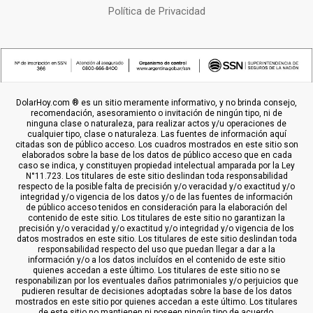
Política de Privacidad
DolarHoy.com ® es un sitio meramente informativo, y no brinda consejo,
recomendación, asesoramiento o invitación de ningún tipo, ni de
ninguna clase o naturaleza, para realizar actos y/u operaciones de
cualquier tipo, clase o naturaleza. Las fuentes de información aquí
citadas son de público acceso. Los cuadros mostrados en este sitio son
elaborados sobre la base de los datos de público acceso que en cada
caso se indica, y constituyen propiedad intelectual amparada por la Ley
N°11.723. Los titulares de este sitio deslindan toda responsabilidad
respecto de la posible falta de precisión y/o veracidad y/o exactitud y/o
integridad y/o vigencia de los datos y/o de las fuentes de información
de público acceso tenidos en consideración para la elaboración del
contenido de este sitio. Los titulares de este sitio no garantizan la
precisión y/o veracidad y/o exactitud y/o integridad y/o vigencia de los
datos mostrados en este sitio. Los titulares de este sitio deslindan toda
responsabilidad respecto del uso que puedan llegar a dar a la
información y/o a los datos incluídos en el contenido de este sitio
quienes accedan a este último. Los titulares de este sitio no se
responabilizan por los eventuales daños patrimoniales y/o perjuicios que
pudieren resultar de decisiones adoptadas sobre la base de los datos
mostrados en este sitio por quienes accedan a este último. Los titulares
de este sitio no mantienen ni poseen ningún tipo de acuerdo,