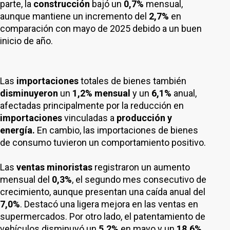
parte, la
construcción
bajó un
0,7%
mensual,
aunque mantiene un incremento del
2,7%
en
comparación con mayo de 2025 debido a un buen
inicio de año.
Las
importaciones
totales de bienes también
disminuyeron
un
1,2%
mensual
y un
6,1%
anual,
afectadas principalmente por la reducción en
importaciones
vinculadas a
producción y
energía.
En cambio, las importaciones de bienes
de consumo tuvieron un comportamiento positivo.
Las
ventas minoristas
registraron un aumento
mensual del
0,3%
, el segundo mes consecutivo de
crecimiento, aunque presentan una caída anual del
7,0%
. Destacó una ligera mejora en las ventas en
supermercados. Por otro lado, el patentamiento de
vehículos disminuyó un
5,2%
en mayo y un
18,6%