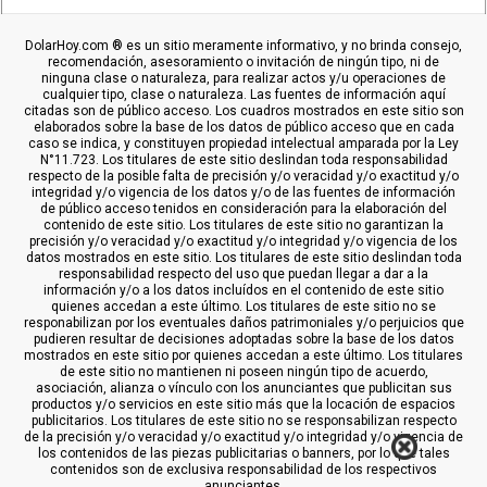
DolarHoy.com ® es un sitio meramente informativo, y no brinda consejo,
recomendación, asesoramiento o invitación de ningún tipo, ni de
ninguna clase o naturaleza, para realizar actos y/u operaciones de
cualquier tipo, clase o naturaleza. Las fuentes de información aquí
citadas son de público acceso. Los cuadros mostrados en este sitio son
elaborados sobre la base de los datos de público acceso que en cada
caso se indica, y constituyen propiedad intelectual amparada por la Ley
N°11.723. Los titulares de este sitio deslindan toda responsabilidad
respecto de la posible falta de precisión y/o veracidad y/o exactitud y/o
integridad y/o vigencia de los datos y/o de las fuentes de información
de público acceso tenidos en consideración para la elaboración del
contenido de este sitio. Los titulares de este sitio no garantizan la
precisión y/o veracidad y/o exactitud y/o integridad y/o vigencia de los
datos mostrados en este sitio. Los titulares de este sitio deslindan toda
responsabilidad respecto del uso que puedan llegar a dar a la
información y/o a los datos incluídos en el contenido de este sitio
quienes accedan a este último. Los titulares de este sitio no se
responabilizan por los eventuales daños patrimoniales y/o perjuicios que
pudieren resultar de decisiones adoptadas sobre la base de los datos
mostrados en este sitio por quienes accedan a este último. Los titulares
de este sitio no mantienen ni poseen ningún tipo de acuerdo,
asociación, alianza o vínculo con los anunciantes que publicitan sus
productos y/o servicios en este sitio más que la locación de espacios
publicitarios. Los titulares de este sitio no se responsabilizan respecto
de la precisión y/o veracidad y/o exactitud y/o integridad y/o vigencia de
los contenidos de las piezas publicitarias o banners, por lo que tales
contenidos son de exclusiva responsabilidad de los respectivos
anunciantes.