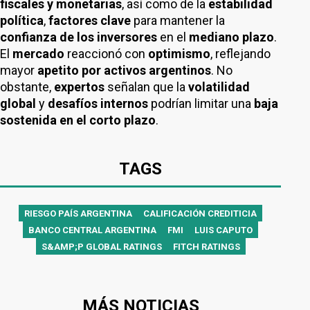
fiscales y monetarias
, así como de la
estabilidad
política
,
factores clave
para mantener la
confianza de los inversores
en el
mediano plazo
.
El
mercado
reaccionó con
optimismo
, reflejando
mayor
apetito por activos argentinos
. No
obstante,
expertos
señalan que la
volatilidad
global
y
desafíos internos
podrían limitar una
baja
sostenida en el corto plazo
.
TAGS
RIESGO PAÍS ARGENTINA
CALIFICACIÓN CREDITICIA
BANCO CENTRAL ARGENTINA
FMI
LUIS CAPUTO
S&AMP;P GLOBAL RATINGS
FITCH RATINGS
MÁS NOTICIAS