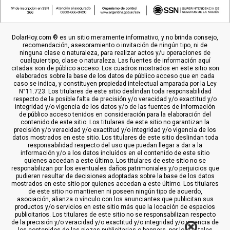
DolarHoy.com ® es un sitio meramente informativo, y no brinda consejo,
recomendación, asesoramiento o invitación de ningún tipo, ni de
ninguna clase o naturaleza, para realizar actos y/u operaciones de
cualquier tipo, clase o naturaleza. Las fuentes de información aquí
citadas son de público acceso. Los cuadros mostrados en este sitio son
elaborados sobre la base de los datos de público acceso que en cada
caso se indica, y constituyen propiedad intelectual amparada por la Ley
N°11.723. Los titulares de este sitio deslindan toda responsabilidad
respecto de la posible falta de precisión y/o veracidad y/o exactitud y/o
integridad y/o vigencia de los datos y/o de las fuentes de información
de público acceso tenidos en consideración para la elaboración del
contenido de este sitio. Los titulares de este sitio no garantizan la
precisión y/o veracidad y/o exactitud y/o integridad y/o vigencia de los
datos mostrados en este sitio. Los titulares de este sitio deslindan toda
responsabilidad respecto del uso que puedan llegar a dar a la
información y/o a los datos incluídos en el contenido de este sitio
quienes accedan a este último. Los titulares de este sitio no se
responabilizan por los eventuales daños patrimoniales y/o perjuicios que
pudieren resultar de decisiones adoptadas sobre la base de los datos
mostrados en este sitio por quienes accedan a este último. Los titulares
de este sitio no mantienen ni poseen ningún tipo de acuerdo,
asociación, alianza o vínculo con los anunciantes que publicitan sus
productos y/o servicios en este sitio más que la locación de espacios
publicitarios. Los titulares de este sitio no se responsabilizan respecto
de la precisión y/o veracidad y/o exactitud y/o integridad y/o vigencia de
los contenidos de las piezas publicitarias o banners, por lo que tales