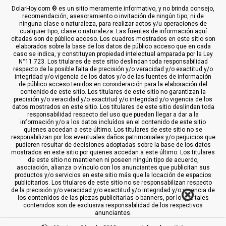
DolarHoy.com ® es un sitio meramente informativo, y no brinda consejo,
recomendación, asesoramiento o invitación de ningún tipo, ni de
ninguna clase o naturaleza, para realizar actos y/u operaciones de
cualquier tipo, clase o naturaleza. Las fuentes de información aquí
citadas son de público acceso. Los cuadros mostrados en este sitio son
elaborados sobre la base de los datos de público acceso que en cada
caso se indica, y constituyen propiedad intelectual amparada por la Ley
N°11.723. Los titulares de este sitio deslindan toda responsabilidad
respecto de la posible falta de precisión y/o veracidad y/o exactitud y/o
integridad y/o vigencia de los datos y/o de las fuentes de información
de público acceso tenidos en consideración para la elaboración del
contenido de este sitio. Los titulares de este sitio no garantizan la
precisión y/o veracidad y/o exactitud y/o integridad y/o vigencia de los
datos mostrados en este sitio. Los titulares de este sitio deslindan toda
responsabilidad respecto del uso que puedan llegar a dar a la
información y/o a los datos incluídos en el contenido de este sitio
quienes accedan a este último. Los titulares de este sitio no se
responabilizan por los eventuales daños patrimoniales y/o perjuicios que
pudieren resultar de decisiones adoptadas sobre la base de los datos
mostrados en este sitio por quienes accedan a este último. Los titulares
de este sitio no mantienen ni poseen ningún tipo de acuerdo,
asociación, alianza o vínculo con los anunciantes que publicitan sus
productos y/o servicios en este sitio más que la locación de espacios
publicitarios. Los titulares de este sitio no se responsabilizan respecto
de la precisión y/o veracidad y/o exactitud y/o integridad y/o vigencia de
los contenidos de las piezas publicitarias o banners, por lo que tales
contenidos son de exclusiva responsabilidad de los respectivos
anunciantes.