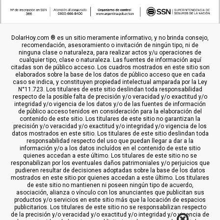
DolarHoy.com ® es un sitio meramente informativo, y no brinda consejo,
recomendación, asesoramiento o invitación de ningún tipo, ni de
ninguna clase o naturaleza, para realizar actos y/u operaciones de
cualquier tipo, clase o naturaleza. Las fuentes de información aquí
citadas son de público acceso. Los cuadros mostrados en este sitio son
elaborados sobre la base de los datos de público acceso que en cada
caso se indica, y constituyen propiedad intelectual amparada por la Ley
N°11.723. Los titulares de este sitio deslindan toda responsabilidad
respecto de la posible falta de precisión y/o veracidad y/o exactitud y/o
integridad y/o vigencia de los datos y/o de las fuentes de información
de público acceso tenidos en consideración para la elaboración del
contenido de este sitio. Los titulares de este sitio no garantizan la
precisión y/o veracidad y/o exactitud y/o integridad y/o vigencia de los
datos mostrados en este sitio. Los titulares de este sitio deslindan toda
responsabilidad respecto del uso que puedan llegar a dar a la
información y/o a los datos incluídos en el contenido de este sitio
quienes accedan a este último. Los titulares de este sitio no se
responabilizan por los eventuales daños patrimoniales y/o perjuicios que
pudieren resultar de decisiones adoptadas sobre la base de los datos
mostrados en este sitio por quienes accedan a este último. Los titulares
de este sitio no mantienen ni poseen ningún tipo de acuerdo,
asociación, alianza o vínculo con los anunciantes que publicitan sus
productos y/o servicios en este sitio más que la locación de espacios
publicitarios. Los titulares de este sitio no se responsabilizan respecto
de la precisión y/o veracidad y/o exactitud y/o integridad y/o vigencia de