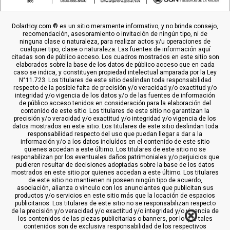
DolarHoy.com ® es un sitio meramente informativo, y no brinda consejo,
recomendación, asesoramiento o invitación de ningún tipo, ni de
ninguna clase o naturaleza, para realizar actos y/u operaciones de
cualquier tipo, clase o naturaleza. Las fuentes de información aquí
citadas son de público acceso. Los cuadros mostrados en este sitio son
elaborados sobre la base de los datos de público acceso que en cada
caso se indica, y constituyen propiedad intelectual amparada por la Ley
N°11.723. Los titulares de este sitio deslindan toda responsabilidad
respecto de la posible falta de precisión y/o veracidad y/o exactitud y/o
integridad y/o vigencia de los datos y/o de las fuentes de información
de público acceso tenidos en consideración para la elaboración del
contenido de este sitio. Los titulares de este sitio no garantizan la
precisión y/o veracidad y/o exactitud y/o integridad y/o vigencia de los
datos mostrados en este sitio. Los titulares de este sitio deslindan toda
responsabilidad respecto del uso que puedan llegar a dar a la
información y/o a los datos incluídos en el contenido de este sitio
quienes accedan a este último. Los titulares de este sitio no se
responabilizan por los eventuales daños patrimoniales y/o perjuicios que
pudieren resultar de decisiones adoptadas sobre la base de los datos
mostrados en este sitio por quienes accedan a este último. Los titulares
de este sitio no mantienen ni poseen ningún tipo de acuerdo,
asociación, alianza o vínculo con los anunciantes que publicitan sus
productos y/o servicios en este sitio más que la locación de espacios
publicitarios. Los titulares de este sitio no se responsabilizan respecto
de la precisión y/o veracidad y/o exactitud y/o integridad y/o vigencia de
los contenidos de las piezas publicitarias o banners, por lo que tales
contenidos son de exclusiva responsabilidad de los respectivos