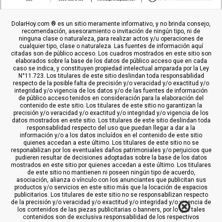
DolarHoy.com ® es un sitio meramente informativo, y no brinda consejo,
recomendación, asesoramiento o invitación de ningún tipo, ni de
ninguna clase o naturaleza, para realizar actos y/u operaciones de
cualquier tipo, clase o naturaleza. Las fuentes de información aquí
citadas son de público acceso. Los cuadros mostrados en este sitio son
elaborados sobre la base de los datos de público acceso que en cada
caso se indica, y constituyen propiedad intelectual amparada por la Ley
N°11.723. Los titulares de este sitio deslindan toda responsabilidad
respecto de la posible falta de precisión y/o veracidad y/o exactitud y/o
integridad y/o vigencia de los datos y/o de las fuentes de información
de público acceso tenidos en consideración para la elaboración del
contenido de este sitio. Los titulares de este sitio no garantizan la
precisión y/o veracidad y/o exactitud y/o integridad y/o vigencia de los
datos mostrados en este sitio. Los titulares de este sitio deslindan toda
responsabilidad respecto del uso que puedan llegar a dar a la
información y/o a los datos incluídos en el contenido de este sitio
quienes accedan a este último. Los titulares de este sitio no se
responabilizan por los eventuales daños patrimoniales y/o perjuicios que
pudieren resultar de decisiones adoptadas sobre la base de los datos
mostrados en este sitio por quienes accedan a este último. Los titulares
de este sitio no mantienen ni poseen ningún tipo de acuerdo,
asociación, alianza o vínculo con los anunciantes que publicitan sus
productos y/o servicios en este sitio más que la locación de espacios
publicitarios. Los titulares de este sitio no se responsabilizan respecto
de la precisión y/o veracidad y/o exactitud y/o integridad y/o vigencia de
los contenidos de las piezas publicitarias o banners, por lo que tales
contenidos son de exclusiva responsabilidad de los respectivos