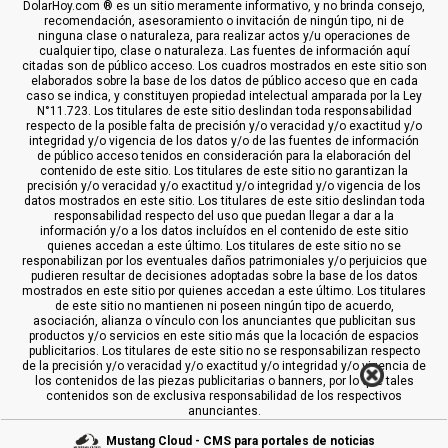
DolarHoy.com ® es un sitio meramente informativo, y no brinda consejo,
recomendación, asesoramiento o invitación de ningún tipo, ni de
ninguna clase o naturaleza, para realizar actos y/u operaciones de
cualquier tipo, clase o naturaleza. Las fuentes de información aquí
citadas son de público acceso. Los cuadros mostrados en este sitio son
elaborados sobre la base de los datos de público acceso que en cada
caso se indica, y constituyen propiedad intelectual amparada por la Ley
N°11.723. Los titulares de este sitio deslindan toda responsabilidad
respecto de la posible falta de precisión y/o veracidad y/o exactitud y/o
integridad y/o vigencia de los datos y/o de las fuentes de información
de público acceso tenidos en consideración para la elaboración del
contenido de este sitio. Los titulares de este sitio no garantizan la
precisión y/o veracidad y/o exactitud y/o integridad y/o vigencia de los
datos mostrados en este sitio. Los titulares de este sitio deslindan toda
responsabilidad respecto del uso que puedan llegar a dar a la
información y/o a los datos incluídos en el contenido de este sitio
quienes accedan a este último. Los titulares de este sitio no se
responabilizan por los eventuales daños patrimoniales y/o perjuicios que
pudieren resultar de decisiones adoptadas sobre la base de los datos
mostrados en este sitio por quienes accedan a este último. Los titulares
de este sitio no mantienen ni poseen ningún tipo de acuerdo,
asociación, alianza o vínculo con los anunciantes que publicitan sus
productos y/o servicios en este sitio más que la locación de espacios
publicitarios. Los titulares de este sitio no se responsabilizan respecto
de la precisión y/o veracidad y/o exactitud y/o integridad y/o vigencia de
los contenidos de las piezas publicitarias o banners, por lo que tales
contenidos son de exclusiva responsabilidad de los respectivos
anunciantes.
Mustang Cloud - CMS para portales de noticias