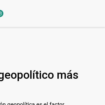
 geopolítico más
ón geopolítica es el factor