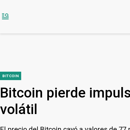
BITCOIN
Bitcoin pierde impul
volátil
El precio del Bitcoin cayó a valores de 77 