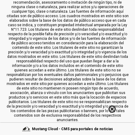
recomendación, asesoramiento o invitación de ningún tipo, ni de
ninguna clase o naturaleza, para realizar actos y/u operaciones de
cualquier tipo, clase o naturaleza. Las fuentes de información aquí
citadas son de público acceso. Los cuadros mostrados en este sitio son
elaborados sobre la base de los datos de público acceso que en cada
caso se indica, y constituyen propiedad intelectual amparada por la Ley
N°11.723. Los titulares de este sitio deslindan toda responsabilidad
respecto de la posible falta de precisión y/o veracidad y/o exactitud y/o
integridad y/o vigencia de los datos y/o de las fuentes de información
de público acceso tenidos en consideración para la elaboración del
contenido de este sitio. Los titulares de este sitio no garantizan la
precisión y/o veracidad y/o exactitud y/o integridad y/o vigencia de los
datos mostrados en este sitio. Los titulares de este sitio deslindan toda
responsabilidad respecto del uso que puedan llegar a dar a la
información y/o a los datos incluídos en el contenido de este sitio
quienes accedan a este último. Los titulares de este sitio no se
responabilizan por los eventuales daños patrimoniales y/o perjuicios que
pudieren resultar de decisiones adoptadas sobre la base de los datos
mostrados en este sitio por quienes accedan a este último. Los titulares
de este sitio no mantienen ni poseen ningún tipo de acuerdo,
asociación, alianza o vínculo con los anunciantes que publicitan sus
productos y/o servicios en este sitio más que la locación de espacios
publicitarios. Los titulares de este sitio no se responsabilizan respecto
de la precisión y/o veracidad y/o exactitud y/o integridad y/o vigencia de
los contenidos de las piezas publicitarias o banners, por lo que tales
contenidos son de exclusiva responsabilidad de los respectivos
anunciantes.
Mustang Cloud - CMS para portales de noticias