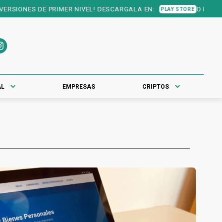
IONES DE PRIMER NIVEL! DESCARGALA EN:
O EN:
PLAY STORE
APP ST
AL
EMPRESAS
CRIPTOS