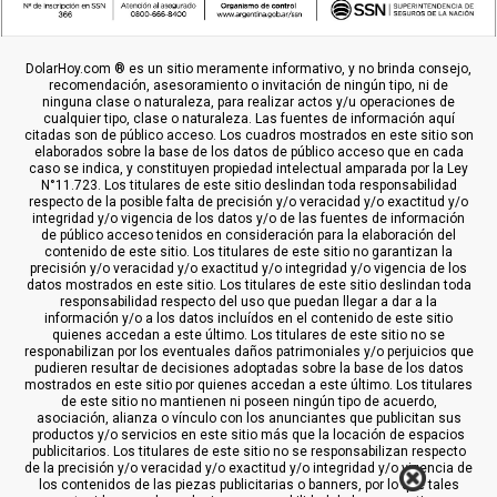
DolarHoy.com ® es un sitio meramente informativo, y no brinda consejo,
recomendación, asesoramiento o invitación de ningún tipo, ni de
ninguna clase o naturaleza, para realizar actos y/u operaciones de
cualquier tipo, clase o naturaleza. Las fuentes de información aquí
citadas son de público acceso. Los cuadros mostrados en este sitio son
elaborados sobre la base de los datos de público acceso que en cada
caso se indica, y constituyen propiedad intelectual amparada por la Ley
N°11.723. Los titulares de este sitio deslindan toda responsabilidad
respecto de la posible falta de precisión y/o veracidad y/o exactitud y/o
integridad y/o vigencia de los datos y/o de las fuentes de información
de público acceso tenidos en consideración para la elaboración del
contenido de este sitio. Los titulares de este sitio no garantizan la
precisión y/o veracidad y/o exactitud y/o integridad y/o vigencia de los
datos mostrados en este sitio. Los titulares de este sitio deslindan toda
responsabilidad respecto del uso que puedan llegar a dar a la
información y/o a los datos incluídos en el contenido de este sitio
quienes accedan a este último. Los titulares de este sitio no se
responabilizan por los eventuales daños patrimoniales y/o perjuicios que
pudieren resultar de decisiones adoptadas sobre la base de los datos
mostrados en este sitio por quienes accedan a este último. Los titulares
de este sitio no mantienen ni poseen ningún tipo de acuerdo,
asociación, alianza o vínculo con los anunciantes que publicitan sus
productos y/o servicios en este sitio más que la locación de espacios
publicitarios. Los titulares de este sitio no se responsabilizan respecto
de la precisión y/o veracidad y/o exactitud y/o integridad y/o vigencia de
los contenidos de las piezas publicitarias o banners, por lo que tales