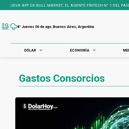
NUEVA APP DE BULL MARKET, EL AGENTE FINTECH N° 1 DEL PAÍS, 2
8° Jueves 06 de ago, Buenos Aires, Argentina
DÓLAR
ECONOMÍA
ME
Gastos Consorcios