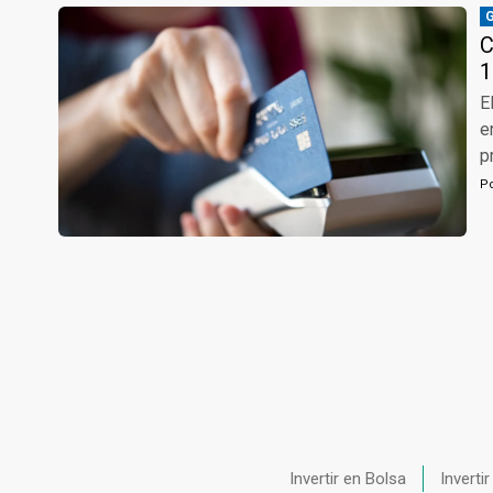
C
1
E
e
p
P
Invertir en Bolsa
Inverti