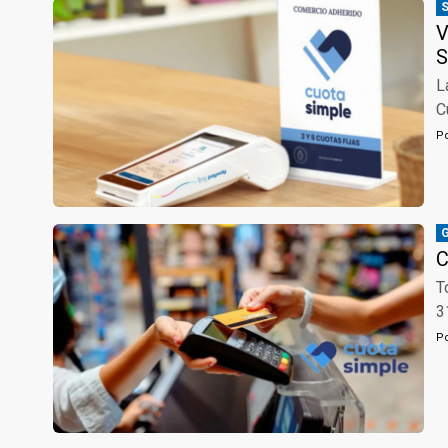
V
S
L
C
P
C
T
3
P