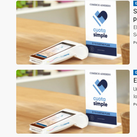
S
p
E
S
P
E
U
l
P