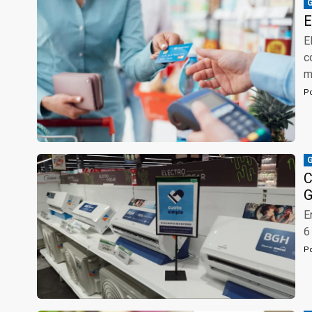
E
E
c
m
P
C
G
E
6
P