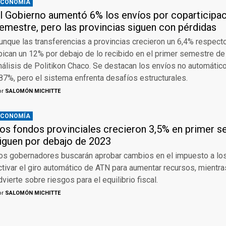
ECONOMÍA
l Gobierno aumentó 6% los envíos por coparticipac
emestre, pero las provincias siguen con pérdidas
unque las transferencias a provincias crecieron un 6,4% respect
bican un 12% por debajo de lo recibido en el primer semestre d
nálisis de Politikon Chaco. Se destacan los envíos no automátic
87%, pero el sistema enfrenta desafíos estructurales.
or
SALOMÓN MICHITTE
ECONOMÍA
os fondos provinciales crecieron 3,5% en primer 
iguen por debajo de 2023
os gobernadores buscarán aprobar cambios en el impuesto a lo
ctivar el giro automático de ATN para aumentar recursos, mientra
dvierte sobre riesgos para el equilibrio fiscal.
or
SALOMÓN MICHITTE