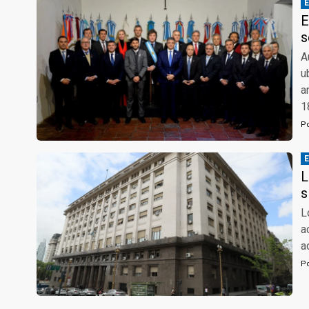
E
s
A
u
a
1
P
L
s
L
a
a
P