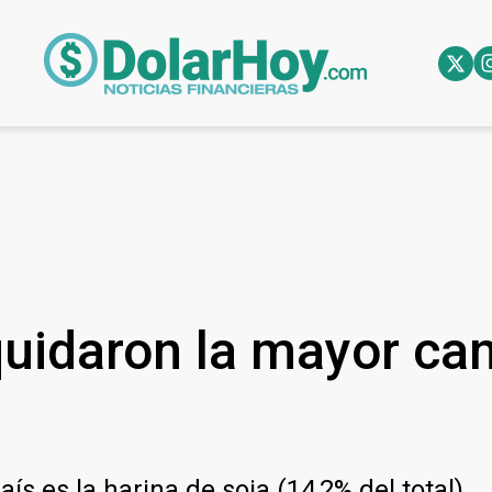
uidaron la mayor can
ís es la harina de soja (14,2% del total).