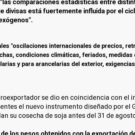
"las comparaciones estadísticas entre disti
de divisas está fuertemente influida por el ci
 exógenos".
es "oscilaciones internacionales de precios, retr
echas, condiciones climáticas, feriados, medidas 
rias y para arancelarias del exterior, exigencias
roexportador se dio en coincidencia con el in
entes el nuevo instrumento diseñado por el G
an su cosecha de soja antes del 31 de agost
 de los pesos obtenidos con la exportación d