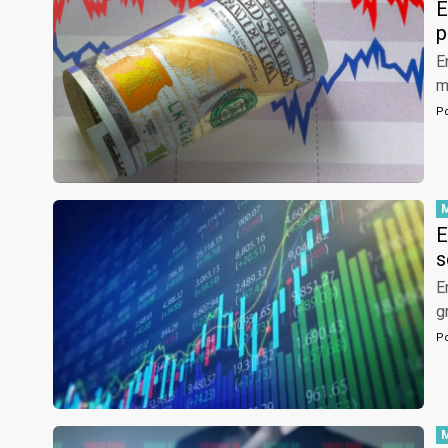
E
p
E
m
P
E
s
E
g
P