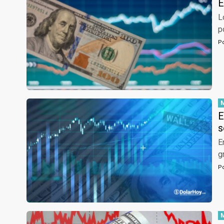
E
L
p
P
E
s
E
g
P