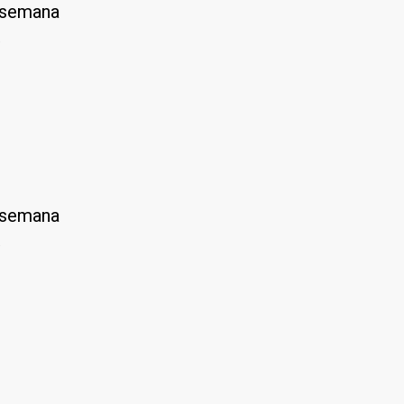
a semana
.
a semana
.