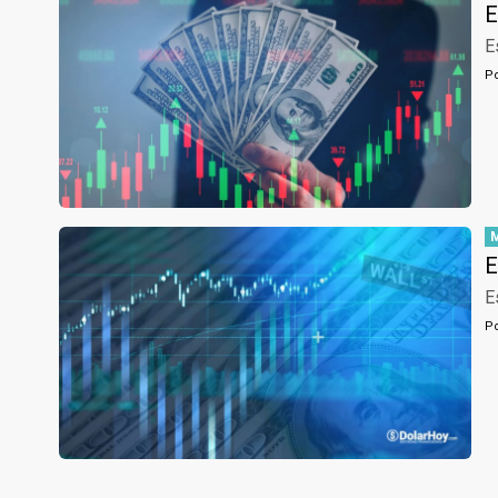
E
E
P
E
E
P