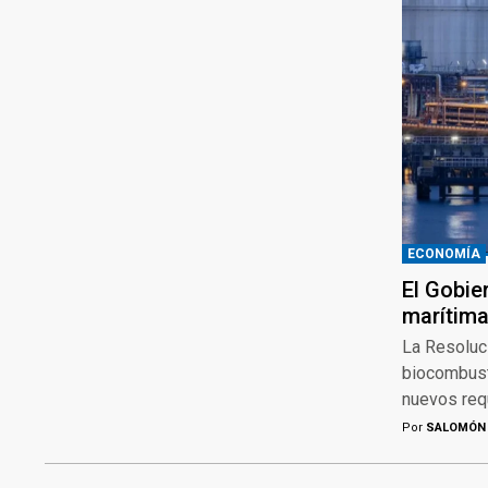
ECONOMÍA
El Gobie
marítima
La Resoluc
biocombust
nuevos requ
Por
SALOMÓN 