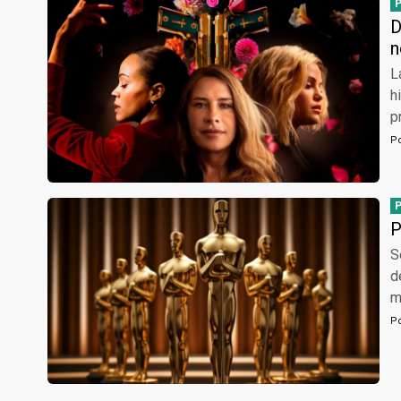
D
n
L
h
p
P
P
S
d
m
P