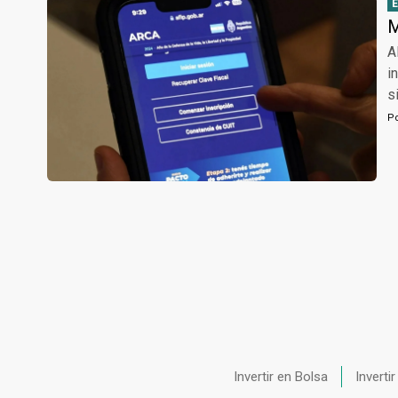
M
A
i
s
P
Invertir en Bolsa
Inverti