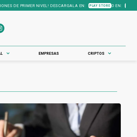
DE PRIMER NIVEL! DESCARGALA EN:
O EN:
PLAY STORE
APP STORE
AL
EMPRESAS
CRIPTOS