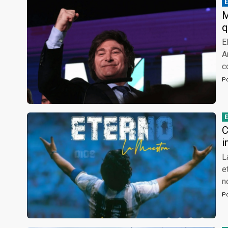
M
q
E
A
c
P
C
i
L
e
n
P