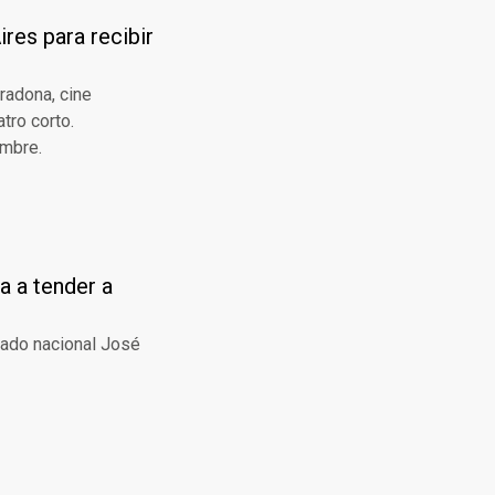
res para recibir
radona, cine
atro corto.
embre.
a a tender a
utado nacional José