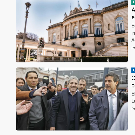
A
e
E
i
A
P
C
b
E
L
P