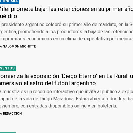
ECONOMÍA
ilei promete bajar las retenciones en su primer añ
ué dijo
l presidente argentino celebró su primer año de mandato, en la 
rgentina, prometiendo a los productores la baja de las retencion
ompromisos económicos en un clima de expectativa por mejoras 
or
SALOMÓN MICHITTE
EVENTOS
omienza la exposición 'Diego Eterno' en La Rural:
nmersivo al astro del fútbol argentino
a muestra es un recorrido interactivo que invita al público a explo
tapas de la vida de Diego Maradona. Estará abierta todos los dí
oviembre, con entradas disponibles online y en boletería.
or
REDACCION