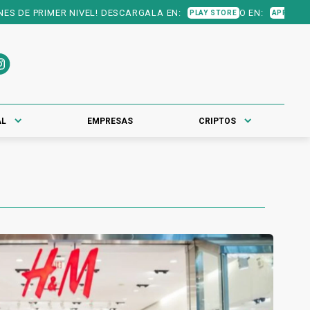
IMER NIVEL! DESCARGALA EN:
O EN:
PLAY STORE
APP STORE
AL
EMPRESAS
CRIPTOS