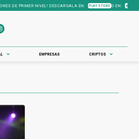
S DE PRIMER NIVEL! DESCARGALA EN:
O EN:
PLAY STORE
APP STORE
AL
EMPRESAS
CRIPTOS