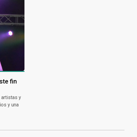
te fin
 artistas y
ños y una