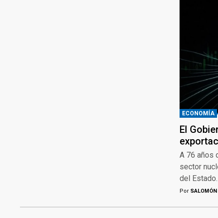
ECONOMÍA
El Gobier
exportac
A 76 años d
sector nucl
del Estado.
Por
SALOMÓN 