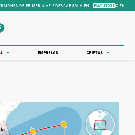
ONES DE PRIMER NIVEL! DESCARGALA EN:
O EN:
PLAY STORE
APP STO
AL
EMPRESAS
CRIPTOS