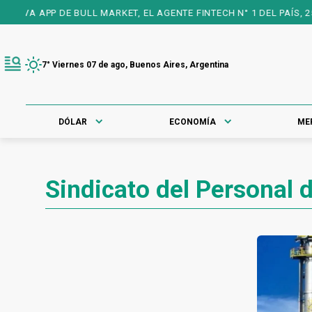
VA APP DE BULL MARKET, EL AGENTE FINTECH N° 1 DEL PAÍS, 25 
7° Viernes 07 de ago, Buenos Aires, Argentina
DÓLAR
ECONOMÍA
ME
Sindicato del Personal 