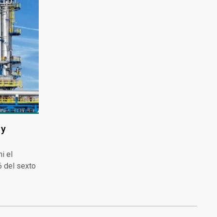
 y
i el
6 del sexto