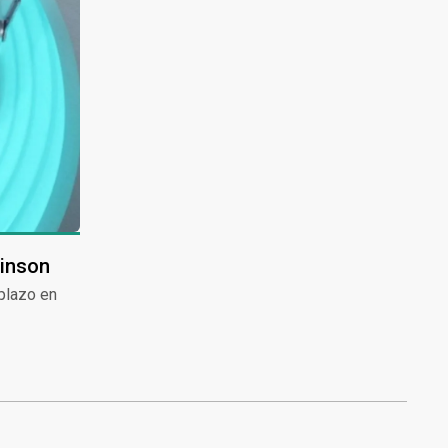
tinson
mplazo en