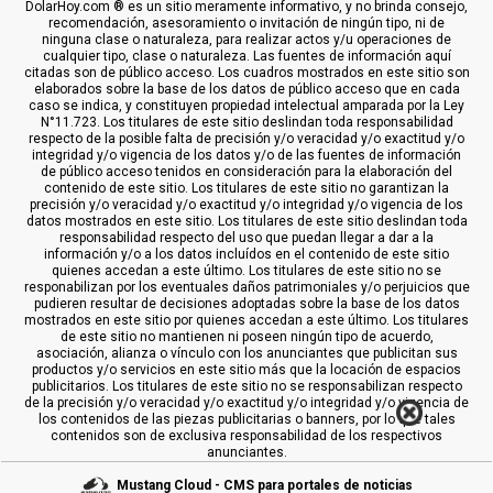
DolarHoy.com ® es un sitio meramente informativo, y no brinda consejo,
recomendación, asesoramiento o invitación de ningún tipo, ni de
ninguna clase o naturaleza, para realizar actos y/u operaciones de
cualquier tipo, clase o naturaleza. Las fuentes de información aquí
citadas son de público acceso. Los cuadros mostrados en este sitio son
elaborados sobre la base de los datos de público acceso que en cada
caso se indica, y constituyen propiedad intelectual amparada por la Ley
N°11.723. Los titulares de este sitio deslindan toda responsabilidad
respecto de la posible falta de precisión y/o veracidad y/o exactitud y/o
integridad y/o vigencia de los datos y/o de las fuentes de información
de público acceso tenidos en consideración para la elaboración del
contenido de este sitio. Los titulares de este sitio no garantizan la
precisión y/o veracidad y/o exactitud y/o integridad y/o vigencia de los
datos mostrados en este sitio. Los titulares de este sitio deslindan toda
responsabilidad respecto del uso que puedan llegar a dar a la
información y/o a los datos incluídos en el contenido de este sitio
quienes accedan a este último. Los titulares de este sitio no se
responabilizan por los eventuales daños patrimoniales y/o perjuicios que
pudieren resultar de decisiones adoptadas sobre la base de los datos
mostrados en este sitio por quienes accedan a este último. Los titulares
de este sitio no mantienen ni poseen ningún tipo de acuerdo,
asociación, alianza o vínculo con los anunciantes que publicitan sus
productos y/o servicios en este sitio más que la locación de espacios
publicitarios. Los titulares de este sitio no se responsabilizan respecto
de la precisión y/o veracidad y/o exactitud y/o integridad y/o vigencia de
los contenidos de las piezas publicitarias o banners, por lo que tales
contenidos son de exclusiva responsabilidad de los respectivos
anunciantes.
Mustang Cloud - CMS para portales de noticias