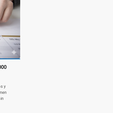
000
os y
imen
in