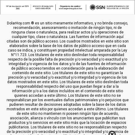
DolarHoy.com ® es un sitio meramente informativo, y no brinda consejo,
recomendación, asesoramiento o invitación de ningún tipo, ni de
ninguna clase o naturaleza, para realizar actos y/u operaciones de
cualquier tipo, clase o naturaleza. Las fuentes de información aquí
citadas son de público acceso. Los cuadros mostrados en este sitio son
elaborados sobre la base de los datos de público acceso que en cada
caso se indica, y constituyen propiedad intelectual amparada por la Ley
N°11.723. Los titulares de este sitio deslindan toda responsabilidad
respecto de la posible falta de precisión y/o veracidad y/o exactitud y/o
integridad y/o vigencia de los datos y/o de las fuentes de información
de público acceso tenidos en consideración para la elaboración del
contenido de este sitio. Los titulares de este sitio no garantizan la
precisión y/o veracidad y/o exactitud y/o integridad y/o vigencia de los
datos mostrados en este sitio. Los titulares de este sitio deslindan toda
responsabilidad respecto del uso que puedan llegar a dar a la
información y/o a los datos incluídos en el contenido de este sitio
quienes accedan a este último. Los titulares de este sitio no se
responabilizan por los eventuales daños patrimoniales y/o perjuicios que
pudieren resultar de decisiones adoptadas sobre la base de los datos
mostrados en este sitio por quienes accedan a este último. Los titulares
de este sitio no mantienen ni poseen ningún tipo de acuerdo,
asociación, alianza o vínculo con los anunciantes que publicitan sus
productos y/o servicios en este sitio más que la locación de espacios
publicitarios. Los titulares de este sitio no se responsabilizan respecto
de la precisión y/o veracidad y/o exactitud y/o integridad y/o vigencia de