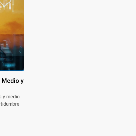
e Medio y
s y medio
rtidumbre