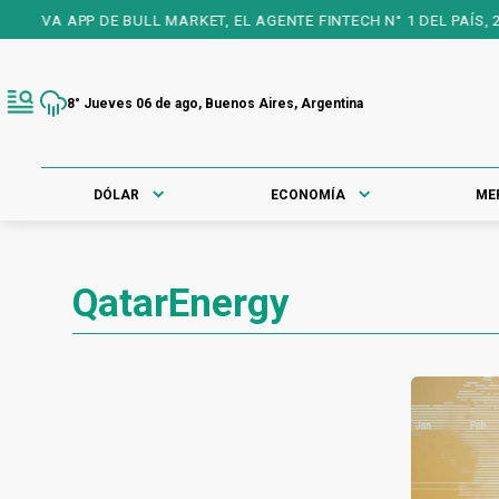
EVA APP DE BULL MARKET, EL AGENTE FINTECH N° 1 DEL PAÍS, 25
8° Jueves 06 de ago, Buenos Aires, Argentina
DÓLAR
ECONOMÍA
ME
QatarEnergy