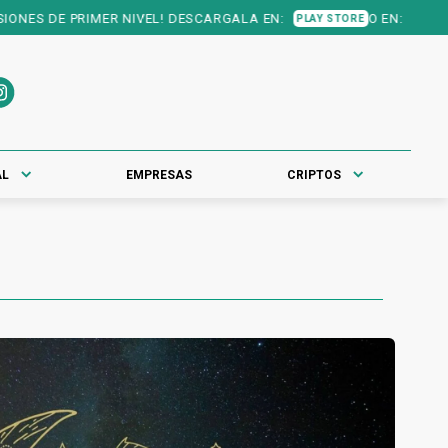
 DE PRIMER NIVEL! DESCARGALA EN:
O EN:
PLAY STORE
APP STORE
AL
EMPRESAS
CRIPTOS