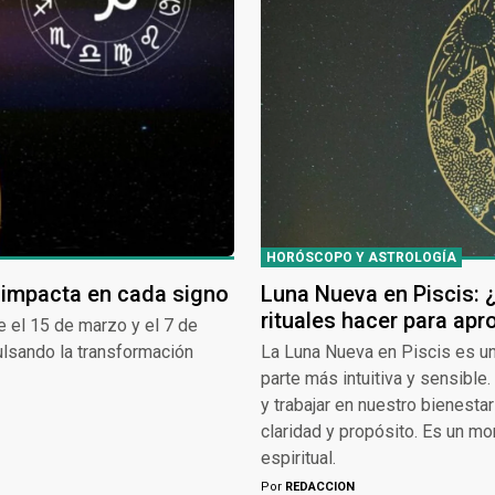
HORÓSCOPO Y ASTROLOGÍA
impacta en cada signo
Luna Nueva en Piscis:
rituales hacer para apr
e el 15 de marzo y el 7 de
mpulsando la transformación
La Luna Nueva en Piscis es un
parte más intuitiva y sensibl
y trabajar en nuestro bienest
claridad y propósito. Es un mo
espiritual.
Por
REDACCION