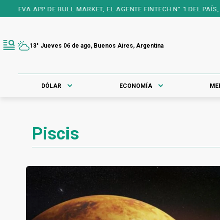
A APP DE BULL MARKET, EL AGENTE FINTECH N° 1 DEL PAÍS, 25 AÑ
13° Jueves 06 de ago, Buenos Aires, Argentina
DÓLAR
ECONOMÍA
ME
Piscis