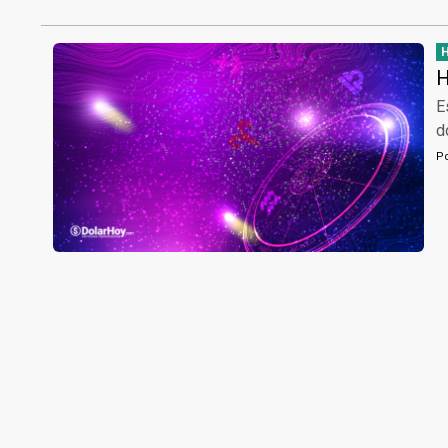
H
E
d
P