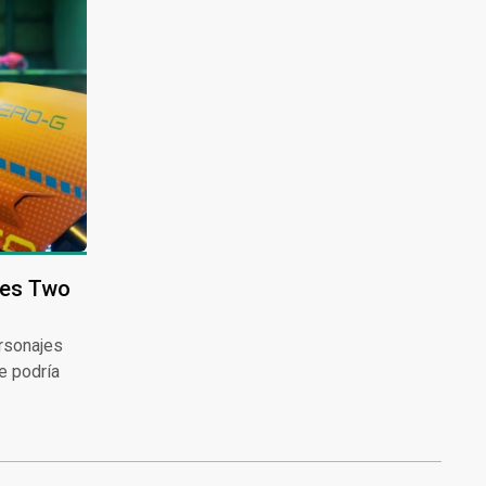
akes Two
ersonajes
e podría