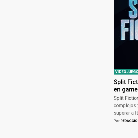
VIDEOJUEG
Split Fi
en gamep
Split Ficti
complejos 
superar a I
Por
REDACCIO