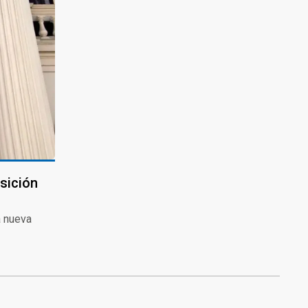
sición
a nueva