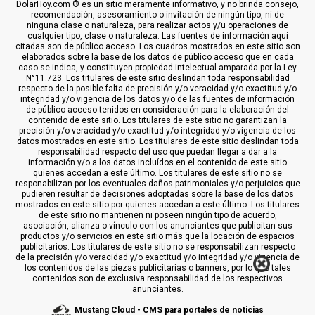
DolarHoy.com ® es un sitio meramente informativo, y no brinda consejo,
recomendación, asesoramiento o invitación de ningún tipo, ni de
ninguna clase o naturaleza, para realizar actos y/u operaciones de
cualquier tipo, clase o naturaleza. Las fuentes de información aquí
citadas son de público acceso. Los cuadros mostrados en este sitio son
elaborados sobre la base de los datos de público acceso que en cada
caso se indica, y constituyen propiedad intelectual amparada por la Ley
N°11.723. Los titulares de este sitio deslindan toda responsabilidad
respecto de la posible falta de precisión y/o veracidad y/o exactitud y/o
integridad y/o vigencia de los datos y/o de las fuentes de información
de público acceso tenidos en consideración para la elaboración del
contenido de este sitio. Los titulares de este sitio no garantizan la
precisión y/o veracidad y/o exactitud y/o integridad y/o vigencia de los
datos mostrados en este sitio. Los titulares de este sitio deslindan toda
responsabilidad respecto del uso que puedan llegar a dar a la
información y/o a los datos incluídos en el contenido de este sitio
quienes accedan a este último. Los titulares de este sitio no se
responabilizan por los eventuales daños patrimoniales y/o perjuicios que
pudieren resultar de decisiones adoptadas sobre la base de los datos
mostrados en este sitio por quienes accedan a este último. Los titulares
de este sitio no mantienen ni poseen ningún tipo de acuerdo,
asociación, alianza o vínculo con los anunciantes que publicitan sus
productos y/o servicios en este sitio más que la locación de espacios
publicitarios. Los titulares de este sitio no se responsabilizan respecto
de la precisión y/o veracidad y/o exactitud y/o integridad y/o vigencia de
los contenidos de las piezas publicitarias o banners, por lo que tales
contenidos son de exclusiva responsabilidad de los respectivos
anunciantes.
Mustang Cloud - CMS para portales de noticias