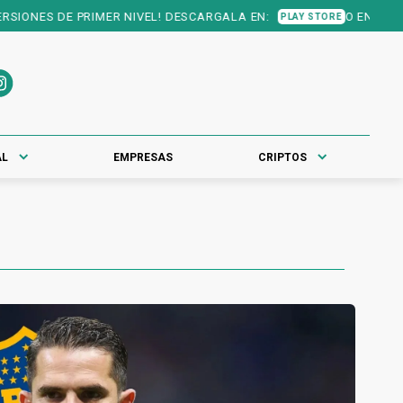
NES DE PRIMER NIVEL! DESCARGALA EN:
O EN:
PLAY STORE
APP STOR
AL
EMPRESAS
CRIPTOS